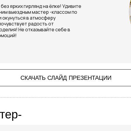
без ярких гирлянд на ёлке! Удивите
ним выездным мастер -классом по
и окунуться в атмосферу
почувствует радость от
делия! Не отказывайте себе в
эмоций!
СКАЧАТЬ СЛАЙД ПРЕЗЕНТАЦИИ
тер-