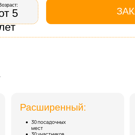
Возраст:
ЗАК
от 5
лет
-
Расширенный:
30 посадочных
мест
30 участников