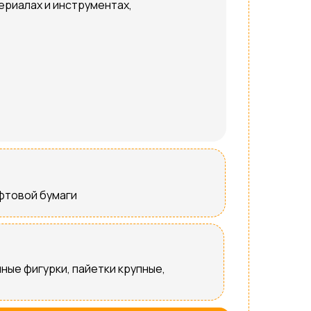
ериалах и инструментах,
афтовой бумаги
ные фигурки, пайетки крупные,