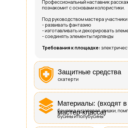
Профессиональный наставник расскаже
познакомит с основами колористики.
Под руководством мастера участники 
- развивать фантазию
- изготавливать и декорировать элем
- соединять элементы гирлянды
Требования к площадке:
электричест
Защитные средства
скатерти
Материалы: (входят в
бечевка сизалевая, шишки, пом
мастер-класса)
бусины и полубусины