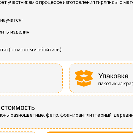
т участникам о процессе изготовления гирлянды, о мат
научатся:
енты изделия
во (но можем и обойтись)
Упаковка
пакетик из кр
 стоимость
поны разноцветные, фетр, фоамиран глиттерный, деревян