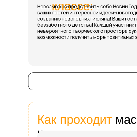
классе:
Невозможно представить себе Новый Год 
ваших гостей интересной идеей-новогод
созданию новогодних гирлянд! Ваши гост
беззаботного детства! Каждый участник 
невероятного творческого простора руко
возможности получить море позитивных 
Как проходит
мас
класс: