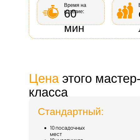
Время на
60
изделие:
мин
Цена
этого мастер
класса
Стандартный:
10 посадочных
мест