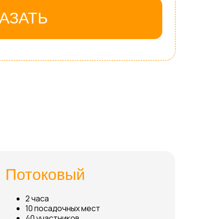
АЗАТЬ
Потоковый
2 часа
10 посадочных мест
40 участников