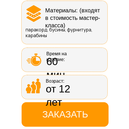
Материалы: (входят
в стоимость мастер-
класса)
паракорд, бусины, фурнитура,
карабины
Время на
60
изделие:
мин
Возраст:
от 12
лет
ЗАКАЗАТЬ