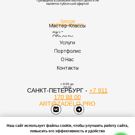
приведена в ознакомитеьлных целях и не
является публичной офертой
Политика
конфиденциальности
Мастер-Классы
Арт-
Объекты
Услуги
Портфолио
О Нас
Контакты
с 9:00 до
20:00
САНКТ-ПЕТЕРБУРГ -
+7 911
170 88 00
ART@ZADELO.PRO
Наш сайт
использует
файлы
cookie
, чтобы улучшить работу сайта,
ЗАКАЗАТЬ ЗВОНОК
повысить его эффективность и удобство