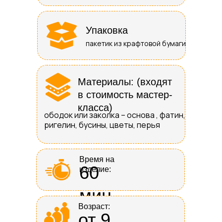
Упаковка
пакетик из крафтовой бумаги
Материалы: (входят
в стоимость мастер-
класса)
ободок или заколка – основа , фатин,
ригелин, бусины, цветы, перья
Время на
60
изделие:
мин
Возраст:
от 9