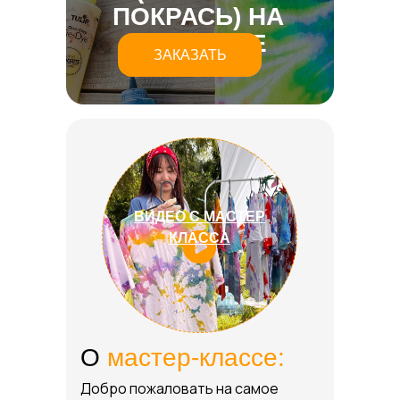
ПОКРАСЬ)
НА
ФУТБОЛКЕ
ЗАКАЗАТЬ
ВИДЕО С МАСТЕР
КЛАССА
О
мастер-классе:
Добро пожаловать на самое