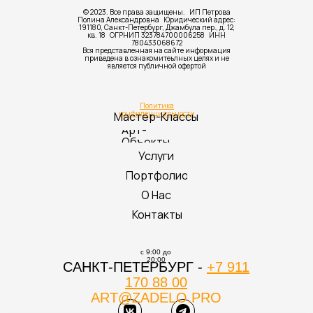
© 2023. Все права защищены. ИП Петрова
Полина Александровна Юридический адрес:
191180, Санкт-Петербург, Джамбула пер., д. 12,
кв. 18 ОГРНИП 323784700006258 ИНН
780433068672
Вся представленная на сайте информация
приведена в ознакомитеьлных целях и не
является публичной офертой
Политика
конфиденциальности
Мастер-Классы
Арт-
Объекты
Услуги
Портфолио
О Нас
Контакты
с 9:00 до
20:00
САНКТ-ПЕТЕРБУРГ -
+7 911
170 88 00
ART@ZADELO.PRO